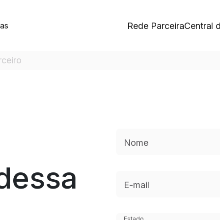
Rede Parceira
Central 
as
rceiro
Nome
 dessa
E-mail
Estado