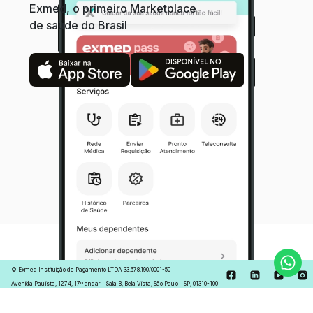
Exmed, o primeiro Marketplace
de saúde do Brasil
©
Exmed Instituição de Pagamento LTDA
33.678.190/0001-50
Avenida Paulista, 1274, 17º andar - Sala B, Bela Vista, São Paulo - SP, 01310-100