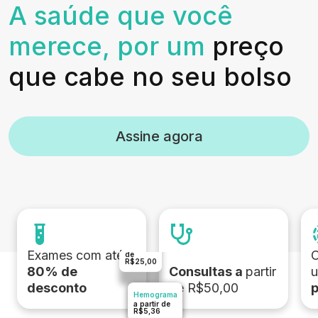
A saúde que você
merece, por um
preço
que cabe no seu bolso
Assine agora
Terapia
a partir
Exames com até
C
de
R$25,00
80% de
Consultas a
partir
u
desconto
de R$50,00
p
Hemograma
a partir de
R$5,36