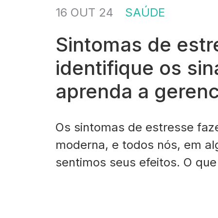
16 OUT 24
SAÚDE
Sintomas de estr
identifique os sin
aprenda a gerenc
Os sintomas de estresse faz
moderna, e todos nós, em a
sentimos seus efeitos. O q
uma resposta natural do noss
com situações desafiadoras 
se tornar uma sobrecarga pa