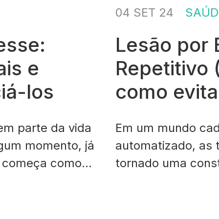
04 SET 24
SAÚD
esse:
Lesão por 
ais e
Repetitivo 
iá-los
como evita
em parte da vida
Em um mundo cada 
lgum momento, já
automatizado, as t
ue começa como
tornado uma const
o corpo para lidar
do dia a dia, pri
pode facilmente
trabalho. A Lesão 
ra o nosso
é uma consequênci