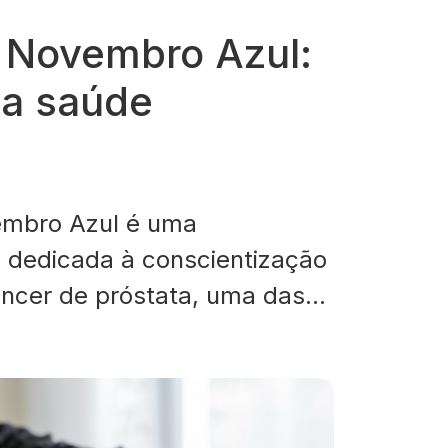
Novembro Azul:
da saúde
mbro Azul é uma
l dedicada à conscientização
ncer de próstata, uma das
uns entre os homens.
novembro, iniciativas ao
scam informar e incentivar o
com a saúde masculina,