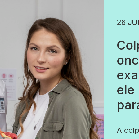
26 JU
Col
onc
exa
ele
par
A colp