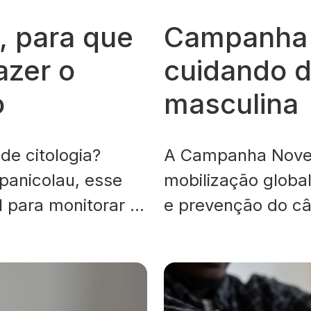
é, para que
Campanha 
azer o
cuidando 
o
masculina
de citologia?
A Campanha Nove
anicolau, esse
mobilização globa
 para monitorar a
e prevenção do câ
evenir doenças
doenças mais com
 dúvidas sobre
Durante o mês de 
e fazer ou o que o
redor do mundo bu
 para você. O que
cuidado integral 