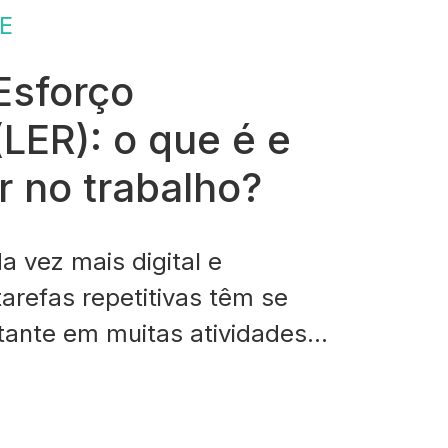
E
Esforço
(LER): o que é e
r no trabalho?
vez mais digital e
arefas repetitivas têm se
ante em muitas atividades
ncipalmente em ambientes de
por Esforço Repetitivo (LER)
a direta desse cenário,