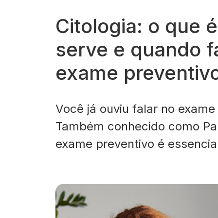
Citologia: o que 
serve e quando f
exame preventiv
Você já ouviu falar no exame 
Também conhecido como Pap
exame preventivo é essencial
saúde do colo do útero e pr
como o câncer. Se você tem
como ele funciona, quem dev
exame detecta, este artigo é