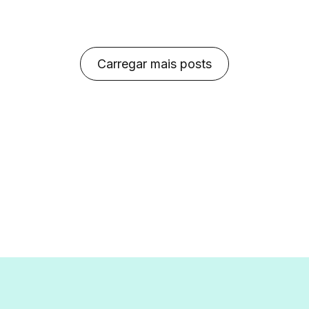
ado. Esse tipo de
afetando milhões 
ignorado, […]
mundo. Desde dig
Carregar mais posts
teclado […]