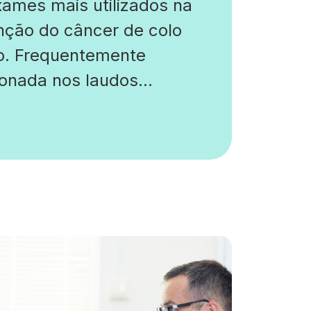
ames mais utilizados na
nção do câncer de colo
no. Frequentemente
onada nos laudos
s e diretrizes clínicas,
valiação laboratorial é
erramenta essencial para
de ginecológica. Entenda
funciona e por que
r esse exame em dia é
itude inteligente e
sária. Entendendo o
[…]