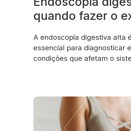
Endoscopia digest
quando fazer o 
A endoscopia digestiva alta
essencial para diagnosticar e
condições que afetam o sist
permite a visualização direta
estômago e duodeno, oferec
precisas para o diagnóstico
refluxo gastroesofágico, úlc
até câncer. Mas quando é r
necessário fazer esse exame?