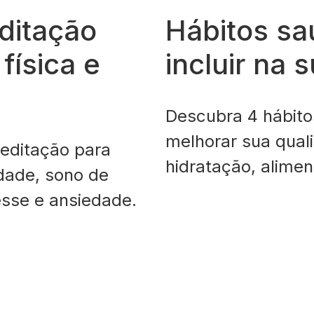
ditação
Hábitos sa
física e
incluir na s
Descubra 4 hábito
melhorar sua quali
editação para
hidratação, alime
dade, sono de
regulares.
esse e ansiedade.