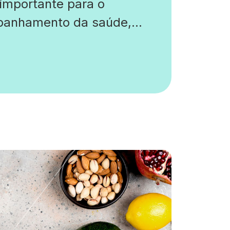
importante para o
anhamento da saúde,
ialmente para quem tem
es ou está em risco de
volvê-la. O exame mede
tidade de glicose
r) que se ligou à
lobina, uma proteína
nte nas células vermelhas
gue. Como a vida útil […]