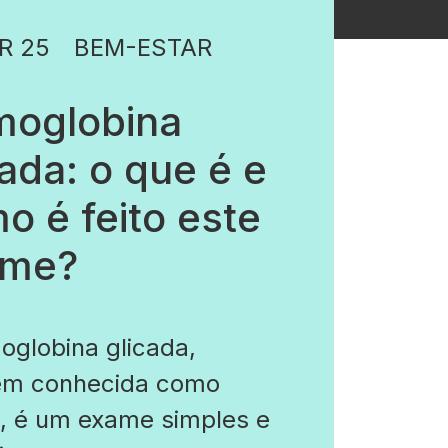
R 25
BEM-ESTAR
oglobina
cada: o que é e
o é feito este
ame?
oglobina glicada,
m conhecida como
, é um exame simples e