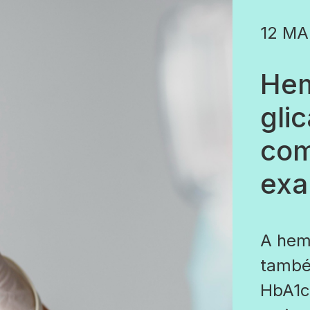
12 MA
Hem
gli
com
ex
A hem
també
HbA1c