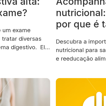
iva alta:
Acompanh
exame?
nutriciona
por que é 
 é um exame
 tratar diversas
Descubra a impor
ema digestivo. Ela
nutricional para 
 do esôfago,
e reeducação alim
endo informações
nutrição.
 de doenças como
eras, inflamações e
ealmente
 Neste artigo,