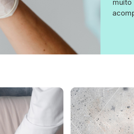
muito 
acomp
espec
diabet
desen
a quan
(açúca
hemog
prese
do san